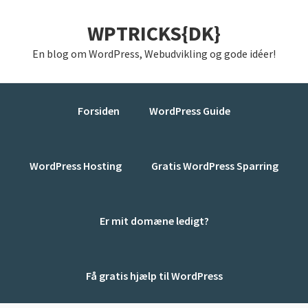
Gå
Skip
Gå
WPTRICKS{DK}
direkte
til
direkte
til
indhold
til
En blog om WordPress, Webudvikling og gode idéer!
primær
primær
navigation
sidebar
Forsiden
WordPress Guide
WordPress Hosting
Gratis WordPress Sparring
Er mit domæne ledigt?
Få gratis hjælp til WordPress