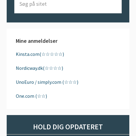
på
sitet
Mine anmeldelser
Kinsta.com(☆☆☆☆☆)
Nordicway.dk(☆☆☆☆)
UnoEuro / simply.com (☆☆☆)
One.com (☆☆)
HOLD DIG OPDATERET