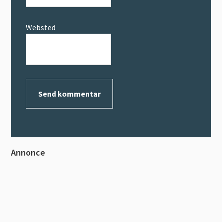
Websted
Primær
Annonce
Sidebar