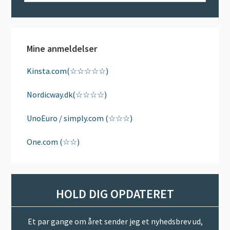
sitet
Mine anmeldelser
Kinsta.com(☆☆☆☆☆)
Nordicway.dk(☆☆☆☆)
UnoEuro / simply.com (☆☆☆)
One.com (☆☆)
HOLD DIG OPDATERET
Et par gange om året sender jeg et nyhedsbrev ud,