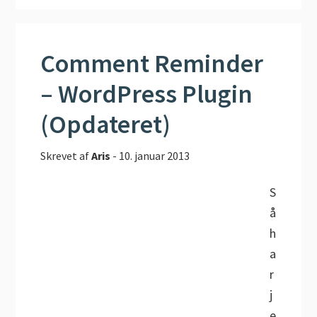
Comment Reminder
– WordPress Plugin
(Opdateret)
Skrevet af
Aris
-
10. januar 2013
S
å
h
a
r
j
e