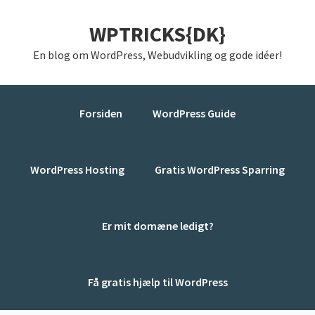
Gå
Skip
Gå
WPTRICKS{DK}
direkte
til
direkte
til
indhold
til
En blog om WordPress, Webudvikling og gode idéer!
primær
primær
navigation
sidebar
Forsiden
WordPress Guide
WordPress Hosting
Gratis WordPress Sparring
Er mit domæne ledigt?
Få gratis hjælp til WordPress