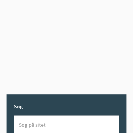
Søg
Søg
på