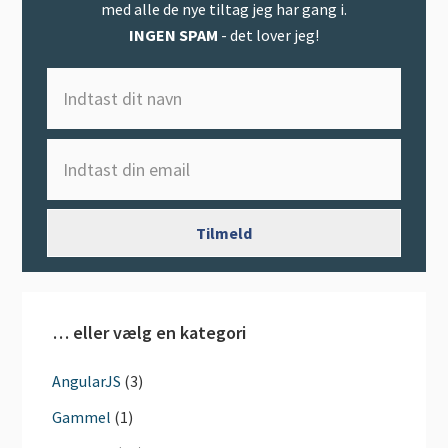
med alle de nye tiltag jeg har gang i.
INGEN SPAM
- det lover jeg!
… eller vælg en kategori
AngularJS
(3)
Gammel
(1)