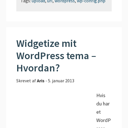
Tags:
upload
,
url
,
wordpress
,
wp-config.php
Widgetize mit
WordPress tema –
Hvordan?
Skrevet af
Aris
-
5. januar 2013
Hvis
du har
et
WordP