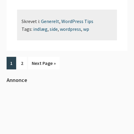
Skrevet i:
Generelt
,
WordPress Tips
Tags:
indlæg
,
side
,
wordpress
,
wp
Side
Side
Go
1
2
Next Page »
to
Primær
Annonce
Sidebar