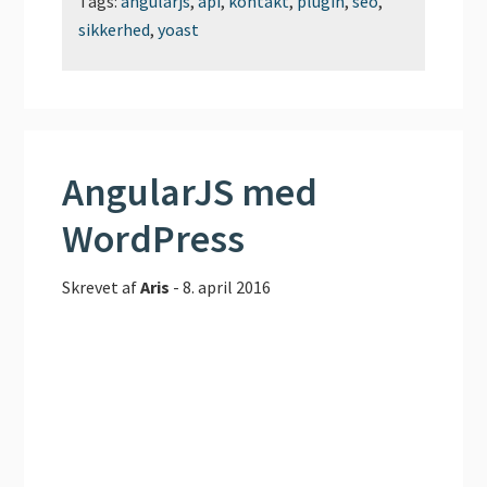
Tags:
angularjs
,
api
,
kontakt
,
plugin
,
seo
,
sikkerhed
,
yoast
AngularJS med
WordPress
Skrevet af
Aris
-
8. april 2016