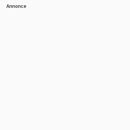
Primær
Annonce
Sidebar