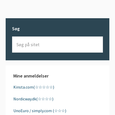
Søg
Søg
på
sitet
Mine anmeldelser
Kinsta.com(☆☆☆☆☆)
Nordicway.dk(☆☆☆☆)
UnoEuro / simply.com (☆☆☆)