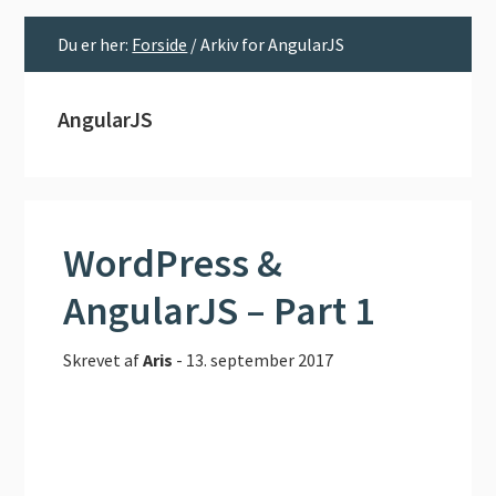
Du er her:
Forside
/
Arkiv for AngularJS
AngularJS
WordPress &
AngularJS – Part 1
Skrevet af
Aris
-
13. september 2017