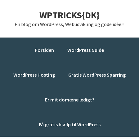
Gå
Skip
Gå
WPTRICKS{DK}
direkte
til
direkte
til
indhold
til
En blog om WordPress, Webudvikling og gode idéer!
primær
primær
navigation
sidebar
Forsiden
WordPress Guide
WordPress Hosting
Gratis WordPress Sparring
Er mit domæne ledigt?
Få gratis hjælp til WordPress