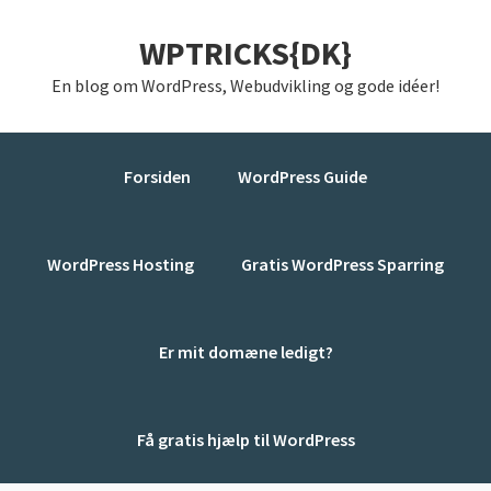
Gå
Skip
Gå
WPTRICKS{DK}
direkte
til
direkte
til
indhold
til
En blog om WordPress, Webudvikling og gode idéer!
primær
primær
navigation
sidebar
Forsiden
WordPress Guide
WordPress Hosting
Gratis WordPress Sparring
Er mit domæne ledigt?
Få gratis hjælp til WordPress