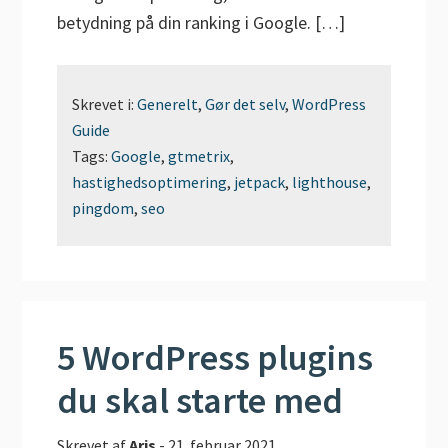
betydning på din ranking i Google. […]
Skrevet i:
Generelt
,
Gør det selv
,
WordPress
Guide
Tags:
Google
,
gtmetrix
,
hastighedsoptimering
,
jetpack
,
lighthouse
,
pingdom
,
seo
5 WordPress plugins
du skal starte med
Skrevet af
Aris
-
21. februar 2021