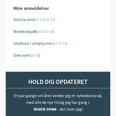
Mine anmeldelser
Kinsta.com(☆☆☆☆☆)
Nordicway.dk(☆☆☆☆)
UnoEuro / simply.com (☆☆☆)
One.com (☆☆)
HOLD DIG OPDATERET
Et par gange om året sender jeg et nyhedsbrev ud,
med alle de nye tiltag jeg har gang i.
INGEN SPAM
- det lover jeg!