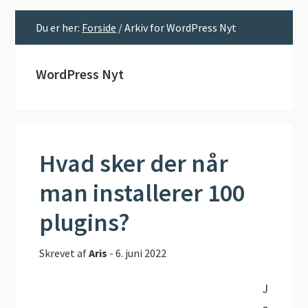
Du er her:
Forside
/
Arkiv for WordPress Nyt
WordPress Nyt
Hvad sker der når
man installerer 100
plugins?
Skrevet af
Aris
-
6. juni 2022
J