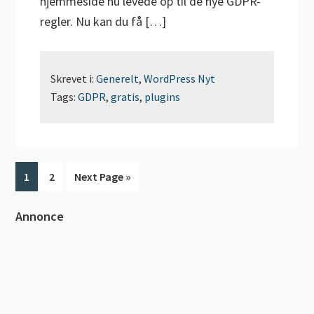
hjemmeside nu levede op til de nye GDPR-
regler. Nu kan du få […]
Skrevet i:
Generelt
,
WordPress Nyt
Tags:
GDPR
,
gratis
,
plugins
Side
Side
Go
1
2
Next Page »
to
Primær
Annonce
Sidebar