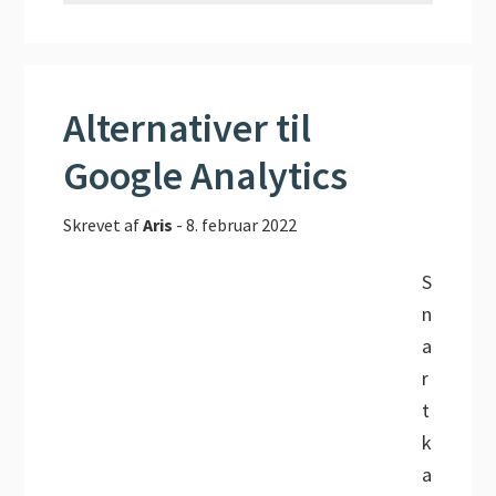
Alternativer til
Google Analytics
Skrevet af
Aris
-
8. februar 2022
S
n
a
r
t
k
a