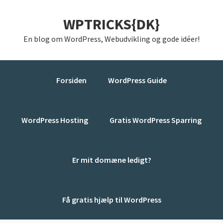
Gå
Skip
Gå
WPTRICKS{DK}
direkte
til
direkte
til
indhold
til
En blog om WordPress, Webudvikling og gode idéer!
primær
primær
navigation
sidebar
Forsiden
WordPress Guide
WordPress Hosting
Gratis WordPress Sparring
Er mit domæne ledigt?
Få gratis hjælp til WordPress