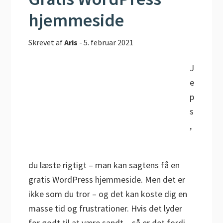
hjemmeside
Skrevet af
Aris
-
5. februar 2021
J
e
p
s
,
du læste rigtigt – man kan sagtens få en
gratis WordPress hjemmeside. Men det er
ikke som du tror – og det kan koste dig en
masse tid og frustrationer. Hvis det lyder
for godt til at være sandt – så er det fordi,