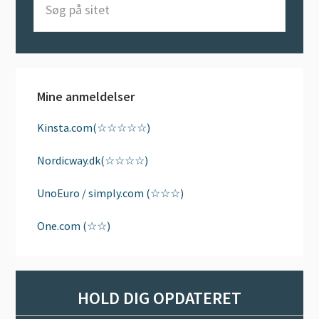
på
sitet
Mine anmeldelser
Kinsta.com(☆☆☆☆☆)
Nordicway.dk(☆☆☆☆)
UnoEuro / simply.com (☆☆☆)
One.com (☆☆)
HOLD DIG OPDATERET