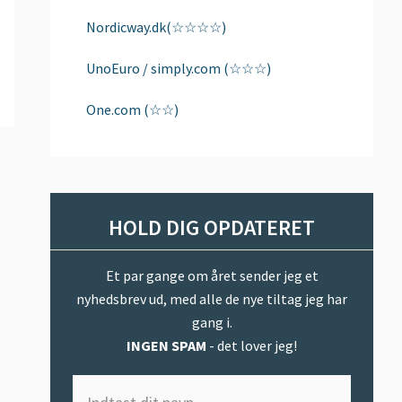
Nordicway.dk(☆☆☆☆)
UnoEuro / simply.com (☆☆☆)
One.com (☆☆)
HOLD DIG OPDATERET
Et par gange om året sender jeg et
nyhedsbrev ud, med alle de nye tiltag jeg har
gang i.
INGEN SPAM
- det lover jeg!