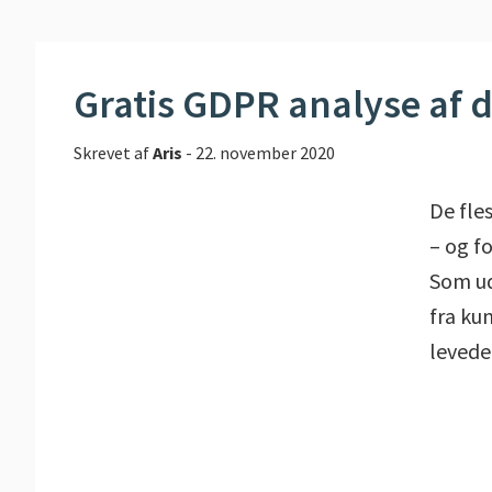
Gratis GDPR analyse af d
Skrevet af
Aris
-
22. november 2020
De fle
– og fo
Som ud
fra ku
levede