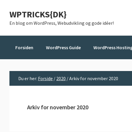
Gå
Skip
Gå
WPTRICKS{DK}
direkte
til
direkte
til
indhold
til
En blog om WordPress, Webudvikling og gode idéer!
primær
primær
navigation
sidebar
Forsiden
WordPress Guide
WordPress Hostin
Du er her:
Forside
/
2020
/
Arkiv for november 2020
Arkiv for november 2020