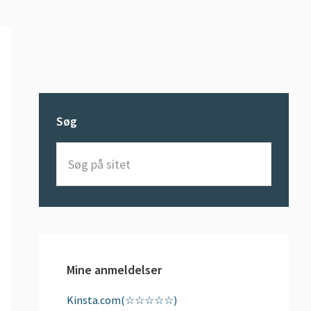
Søg
Søg
på
sitet
Mine anmeldelser
Kinsta.com(☆☆☆☆☆)