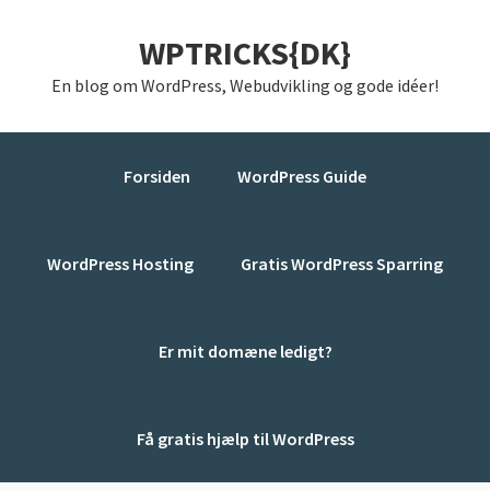
Gå
Skip
Gå
WPTRICKS{DK}
direkte
til
direkte
til
indhold
til
En blog om WordPress, Webudvikling og gode idéer!
primær
primær
navigation
sidebar
Forsiden
WordPress Guide
WordPress Hosting
Gratis WordPress Sparring
Er mit domæne ledigt?
Få gratis hjælp til WordPress