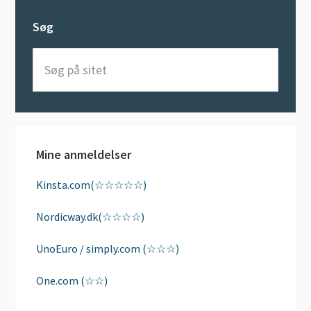
Søg
Søg
på
sitet
Mine anmeldelser
Kinsta.com(☆☆☆☆☆)
Nordicway.dk(☆☆☆☆)
UnoEuro / simply.com (☆☆☆)
One.com (☆☆)