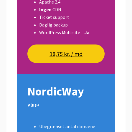
Apache 2.4
Ingen
CDN
Ticket support
Daglig backup
WordPress Multisite –
Ja
18,75 kr. / md
NordicWay
Plus+
Ubegrænset antal domæne