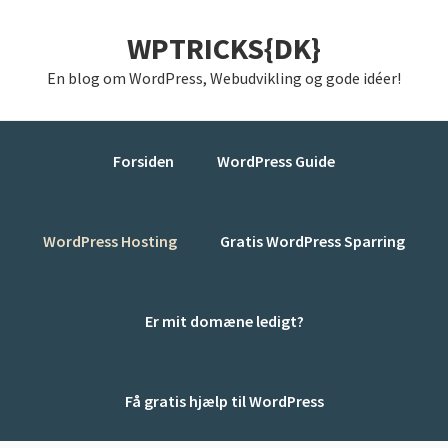
Gå
Skip
Gå
WPTRICKS{DK}
direkte
til
direkte
til
indhold
til
En blog om WordPress, Webudvikling og gode idéer!
primær
primær
navigation
sidebar
Forsiden
WordPress Guide
WordPress Hosting
Gratis WordPress Sparring
Er mit domæne ledigt?
Få gratis hjælp til WordPress