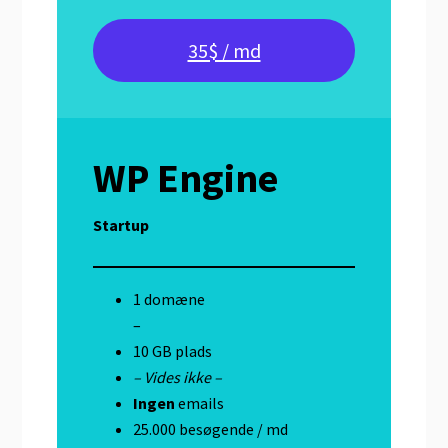
35$ / md
WP Engine
Startup
1 domæne
–
10 GB plads
– Vides ikke –
Ingen
emails
25.000 besøgende / md