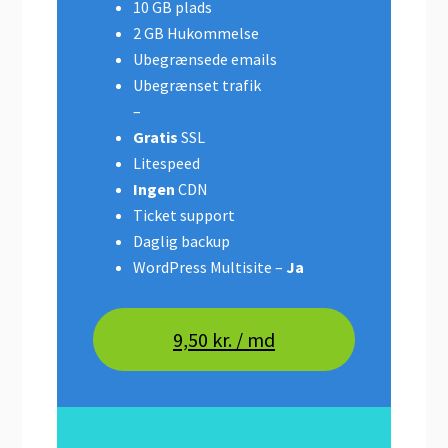
10 GB plads
2 GB Hukommelse
Ubegrænsede emails
Ubegrænset trafik
–
Gratis
SSL
Litespeed
Ingen
CDN
Ticket support
Daglig backup
WordPress Multisite –
Ja
9,50 kr. / md