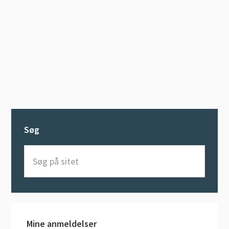
Søg
Søg
på
sitet
Mine anmeldelser