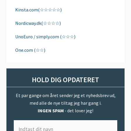
Kinsta.com(☆☆☆☆☆)
Nordicway.dk(☆☆☆☆)
UnoEuro / simply.com (☆☆☆)
One.com (☆☆)
HOLD DIG OPDATERET
Et par gange om året sender jeg et nyhedsbrev ud,
med alle de nye tiltag jeg har gang i.
INGEN SPAM
- det lover jeg!