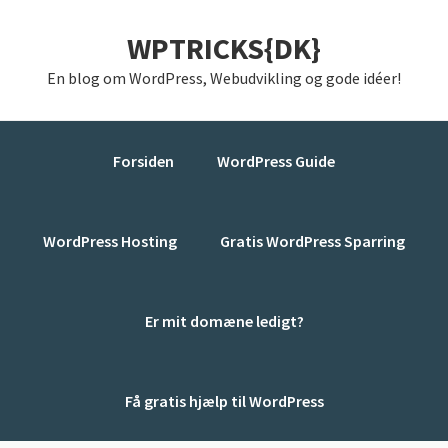
Gå
Skip
Gå
WPTRICKS{DK}
direkte
til
direkte
til
indhold
til
En blog om WordPress, Webudvikling og gode idéer!
primær
primær
navigation
sidebar
Forsiden
WordPress Guide
WordPress Hosting
Gratis WordPress Sparring
Er mit domæne ledigt?
Få gratis hjælp til WordPress