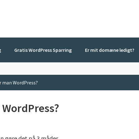
g
Gratis WordPress Sparring
Er mit domæne ledigt?
er man WordPress?
n WordPress?
n gøre det på 3 måder.