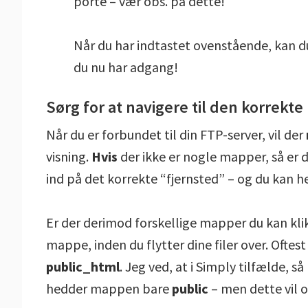
porte – vær obs. på dette!
Når du har indtastet ovenstående, kan du 
du nu har adgang!
Sørg for at navigere til den korrekt
Når du er forbundet til din FTP-server, vil der
visning.
Hvis
der ikke er nogle mapper, så er d
ind på det korrekte “fjernsted” – og du kan he
Er der derimod forskellige mapper du kan klikke
mappe, inden du flytter dine filer over. Ofte
public_html
. Jeg ved, at i Simply tilfælde, 
hedder mappen bare
public
– men dette vil o