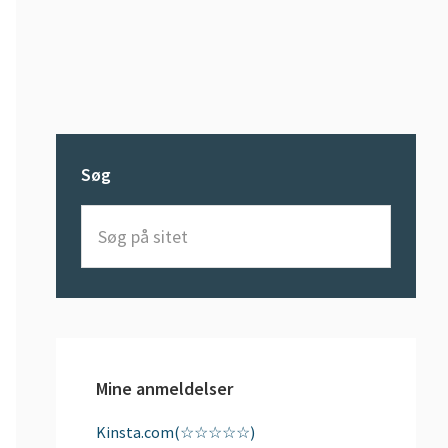
Søg
Søg
på
sitet
Mine anmeldelser
Kinsta.com(☆☆☆☆☆)