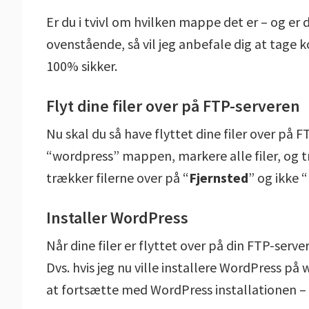
Er du i tvivl om hvilken mappe det er – og e
ovenstående, så vil jeg anbefale dig at tage k
100% sikker.
Flyt dine filer over på FTP-serveren
Nu skal du så have flyttet dine filer over på 
“wordpress” mappen, markere alle filer, og t
trækker filerne over på “
Fjernsted
” og ikke 
Installer WordPress
Når dine filer er flyttet over på din FTP-serv
Dvs. hvis jeg nu ville installere WordPress på 
at fortsætte med WordPress installationen – o