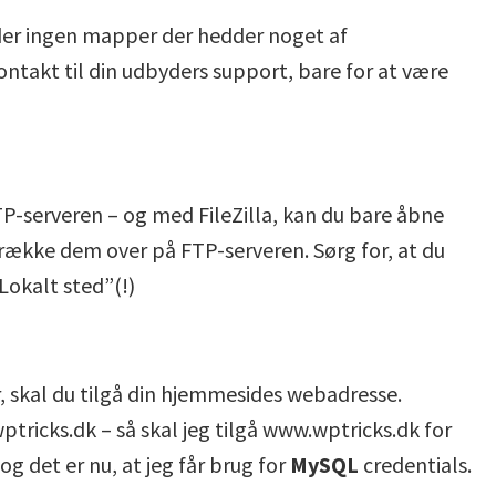
r der ingen mapper der hedder noget af
ontakt til din udbyders support, bare for at være
FTP-serveren – og med FileZilla, kan du bare åbne
række dem over på FTP-serveren. Sørg for, at du
“Lokalt sted”(!)
er, skal du tilgå din hjemmesides webadresse.
wptricks.dk – så skal jeg tilgå www.wptricks.dk for
g det er nu, at jeg får brug for
MySQL
credentials.