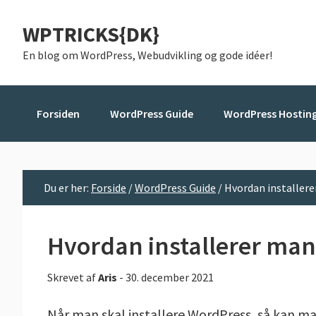
Gå
Skip
Gå
WPTRICKS{DK}
direkte
til
direkte
til
indhold
til
En blog om WordPress, Webudvikling og gode idéer!
primær
primær
navigation
sidebar
Forsiden
WordPress Guide
WordPress Hostin
Du er her:
Forside
/
WordPress Guide
/
Hvordan installer
Hvordan installerer ma
Skrevet af
Aris
-
30. december 2021
Når man skal installere WordPress, så kan ma