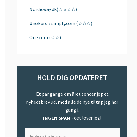
Nordicway.dk(☆☆☆☆)
UnoEuro / simply.com (☆☆☆)
One.com (☆☆)
HOLD DIG OPDATERET
Et par gange om året sender jeg et
nyhedsbrev ud, med alle de nye tiltag jeg har
gang i.
INGEN SPAM
- det lover jeg!