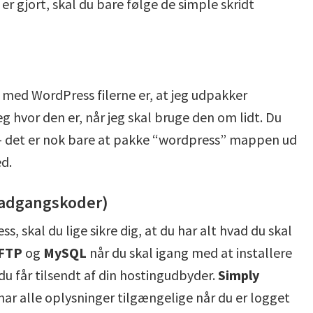
r gjort, skal du bare følge de simple skridt
n med WordPress filerne er, at jeg udpakker
eg hvor den er, når jeg skal bruge den om lidt. Du
 det er nok bare at pakke “wordpress” mappen ud
ed.
 (adgangskoder)
, skal du lige sikre dig, at du har alt hvad du skal
FTP
og
MySQL
når du skal igang med at installere
du får tilsendt af din hostingudbyder.
Simply
har alle oplysninger tilgængelige når du er logget