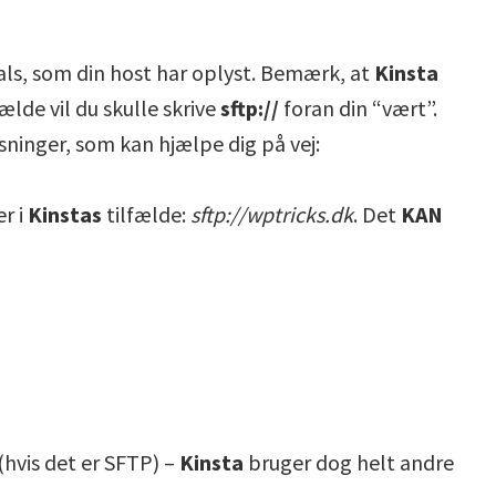
tials, som din host har oplyst. Bemærk, at
Kinsta
fælde vil du skulle skrive
sftp://
foran din “vært”.
sninger, som kan hjælpe dig på vej:
er i
Kinstas
tilfælde:
sftp://wptricks.dk
. Det
KAN
(hvis det er SFTP) –
Kinsta
bruger dog helt andre