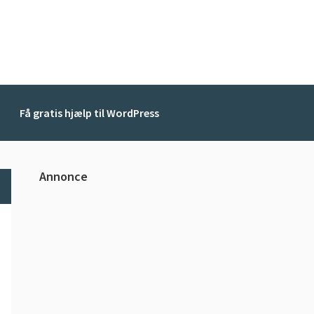
Få gratis hjælp til WordPress
Primær
Annonce
Sidebar