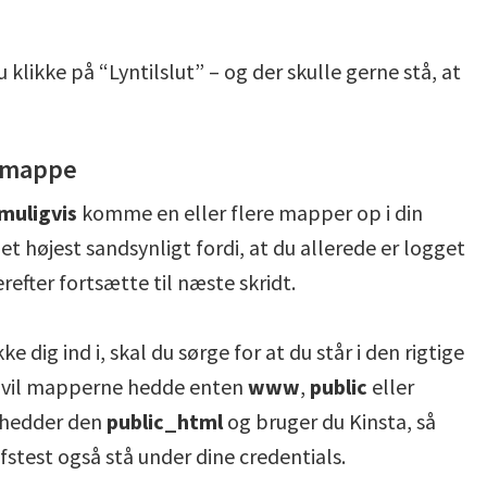
klikke på “Lyntilslut” – og der skulle gerne stå, at
e mappe
muligvis
komme en eller flere mapper op i din
et højest sandsynligt fordi, at du allerede er logget
refter fortsætte til næste skridt.
 dig ind i, skal du sørge for at du står i den rigtige
st vil mapperne hedde enten
www
,
public
eller
så hedder den
public_html
og bruger du Kinsta, så
fstest også stå under dine credentials.