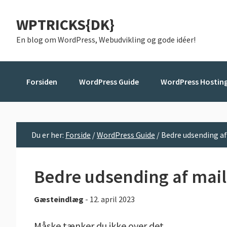
Gå
Skip
Gå
WPTRICKS{DK}
direkte
til
direkte
til
indhold
til
En blog om WordPress, Webudvikling og gode idéer!
primær
primær
navigation
sidebar
Forsiden
WordPress Guide
WordPress Hostin
Du er her:
Forside
/
WordPress Guide
/
Bedre udsending af
Bedre udsending af mail
Gæsteindlæg
-
12. april 2023
Måske tænker du ikke over det.