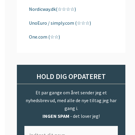
Nordicway.dk(☆☆☆☆)
UnoEuro / simply.com (☆☆☆)
One.com (☆☆)
HOLD DIG OPDATERET
Et par gange om året sender jeg et
nyhedsbrev ud, med alle de nye tiltag jeg har
gang i.
INGEN SPAM
- det lover jeg!