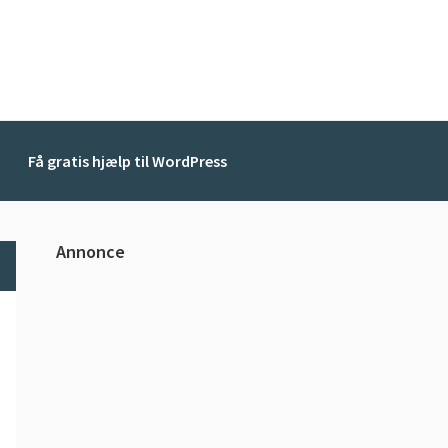
Få gratis hjælp til WordPress
Primær
Annonce
Sidebar