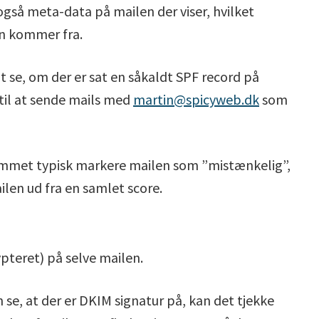
så meta-data på mailen der viser, hvilket
en kommer fra.
at se, om der er sat en såkaldt SPF record på
 til at sende mails med
martin@spicyweb.dk
som
grammet typisk markere mailen som ”mistænkelig”,
ailen ud fra en samlet score.
pteret) på selve mailen.
e, at der er DKIM signatur på, kan det tjekke