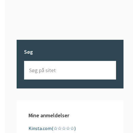
Søg
Søg
på
sitet
Mine anmeldelser
Kinsta.com(☆☆☆☆☆)