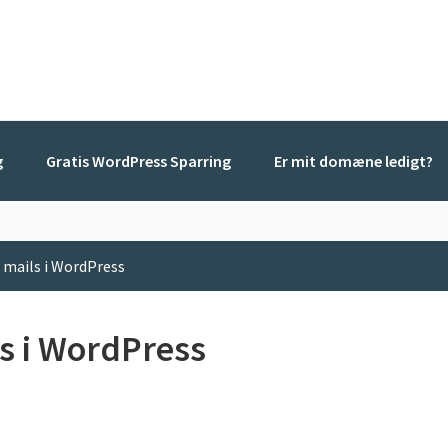
g
Gratis WordPress Sparring
Er mit domæne ledigt?
 mails i WordPress
s i WordPress