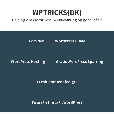
Gå
Skip
Gå
WPTRICKS{DK}
direkte
til
direkte
til
indhold
til
En blog om WordPress, Webudvikling og gode idéer!
primær
primær
navigation
sidebar
Forsiden
WordPress Guide
WordPress Hosting
Gratis WordPress Sparring
Er mit domæne ledigt?
Få gratis hjælp til WordPress