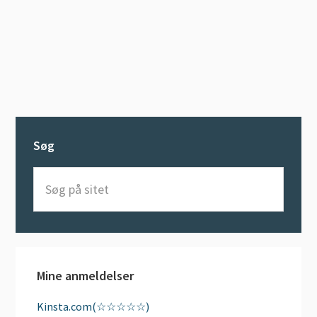
Søg
Søg
på
sitet
Mine anmeldelser
Kinsta.com(☆☆☆☆☆)