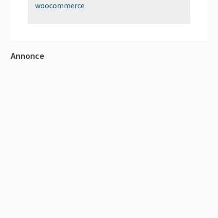
woocommerce
Primær
Annonce
Sidebar