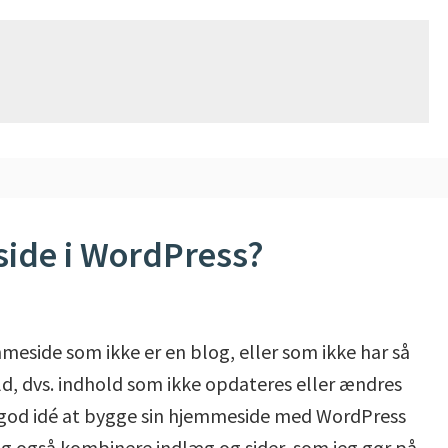
side i WordPress?
mmeside som ikke er en blog, eller som ikke har så
, dvs. indhold som ikke opdateres eller ændres
ig god idé at bygge sin hjemmeside med WordPress
lig også kombinere indlæg og sider, som jeg gør på