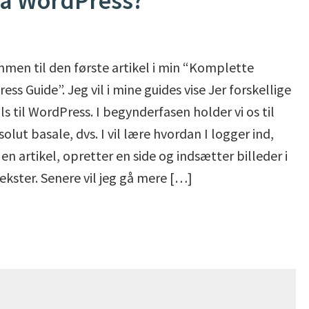
på WordPress?
men til den første artikel i min “Komplette
ss Guide”. Jeg vil i mine guides vise Jer forskellige
ls til WordPress. I begynderfasen holder vi os til
olut basale, dvs. I vil lære hvordan I logger ind,
 en artikel, opretter en side og indsætter billeder i
tekster. Senere vil jeg gå mere […]