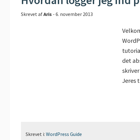
Hvordan logger jeg ind 
Skrevet af
Aris
-
6. november 2013
Velkom
WordPre
tutoria
det abs
skriver
Jeres 
Skrevet i:
WordPress Guide