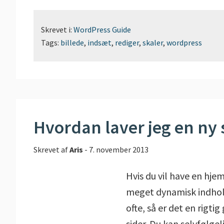
Skrevet i:
WordPress Guide
Tags:
billede
,
indsæt
,
rediger
,
skaler
,
wordpress
Hvordan laver jeg en ny 
Skrevet af
Aris
-
7. november 2013
Hvis du vil have en hje
meget dynamisk indhold
ofte, så er det en rigt
sider. Du kan selvfølge