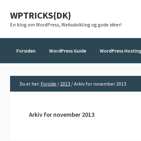
Gå
Skip
Gå
WPTRICKS{DK}
direkte
til
direkte
til
indhold
til
En blog om WordPress, Webudvikling og gode idéer!
primær
primær
navigation
sidebar
Forsiden
WordPress Guide
WordPress Hostin
Du er her:
Forside
/
2013
/
Arkiv for november 2013
Arkiv for november 2013