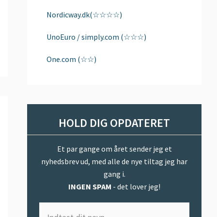
Nordicway.dk(☆☆☆☆)
UnoEuro / simply.com (☆☆☆)
One.com (☆☆)
HOLD DIG OPDATERET
Et par gange om året sender jeg et
nyhedsbrev ud, med alle de nye tiltag jeg har
gang i.
INGEN SPAM
- det lover jeg!