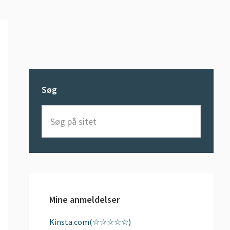
Søg
Søg
på
sitet
Mine anmeldelser
Kinsta.com(☆☆☆☆☆)