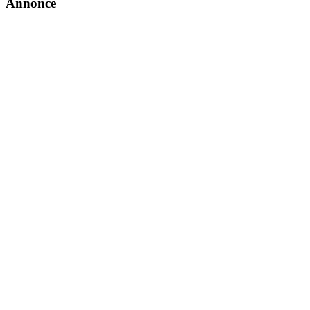
Primær
Annonce
Sidebar