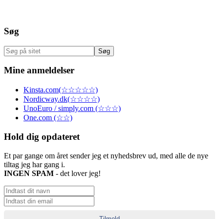
Søg
Søg
på
sitet
Mine anmeldelser
Kinsta.com(☆☆☆☆☆)
Nordicway.dk(☆☆☆☆)
UnoEuro / simply.com (☆☆☆)
One.com (☆☆)
Hold dig opdateret
Et par gange om året sender jeg et nyhedsbrev ud, med alle de nye
tiltag jeg har gang i.
INGEN SPAM
- det lover jeg!