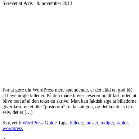
Skrevet af
Aris
-
8. november 2013
For at gøre din WordPress mere spændende, er det altid en god idé
at have nogle billeder. På den måde bliver læseren holdt fast, uden at
blive træt af al den tekst du skrive. Man kan faktisk sige at billederne
giver læserne et lille “posterum” fra læsningen, og det kender vi jo
selv, det er […]
Skrevet i:
WordPress Guide
Tags:
billede
,
indsæt
,
rediger
,
skaler
,
wordpress