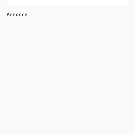
Primær
Annonce
Sidebar