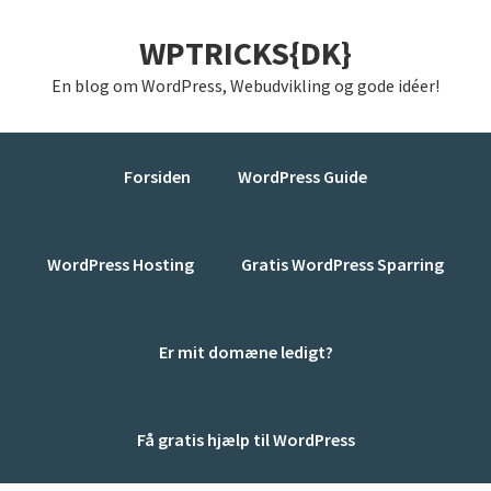
Gå
Skip
Gå
WPTRICKS{DK}
direkte
til
direkte
til
indhold
til
En blog om WordPress, Webudvikling og gode idéer!
primær
primær
navigation
sidebar
Forsiden
WordPress Guide
WordPress Hosting
Gratis WordPress Sparring
Er mit domæne ledigt?
Få gratis hjælp til WordPress