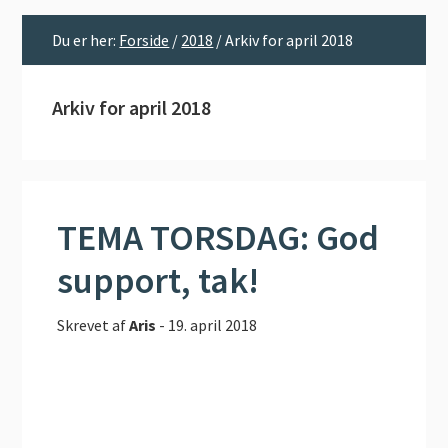
Du er her:
Forside
/
2018
/
Arkiv for april 2018
Arkiv for april 2018
TEMA TORSDAG: God
support, tak!
Skrevet af
Aris
-
19. april 2018