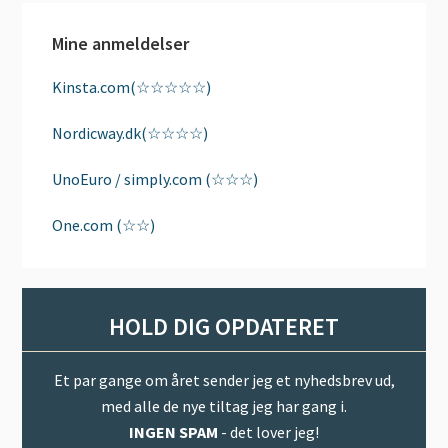
Mine anmeldelser
Kinsta.com(☆☆☆☆☆)
Nordicway.dk(☆☆☆☆)
UnoEuro / simply.com (☆☆☆)
One.com (☆☆)
HOLD DIG OPDATERET
Et par gange om året sender jeg et nyhedsbrev ud,
med alle de nye tiltag jeg har gang i.
INGEN SPAM
- det lover jeg!