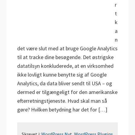
r
t
k
a
n
det være slut med at bruge Google Analytics
til at tracke dine besøgende. Det østrigske
datatilsyn konkluderede, at en virksomhed
ikke lovligt kunne benytte sig af Google
Analytics, da data bliver sendt til USA – og
dermed er tilgængeligt for den amerikanske
efterretningstjeneste. Hvad skal man så
gøre? Hvilken betydning har det for […]
Skrevet i:
WordPress Nyt
,
WordPress Plugins