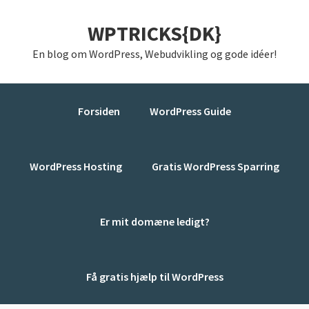
Gå
Skip
Gå
WPTRICKS{DK}
direkte
til
direkte
til
indhold
til
En blog om WordPress, Webudvikling og gode idéer!
primær
primær
navigation
sidebar
Forsiden
WordPress Guide
WordPress Hosting
Gratis WordPress Sparring
Er mit domæne ledigt?
Få gratis hjælp til WordPress