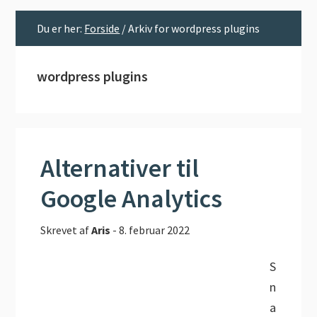
Du er her:
Forside
/
Arkiv for wordpress plugins
wordpress plugins
Alternativer til
Google Analytics
Skrevet af
Aris
-
8. februar 2022
S
n
a