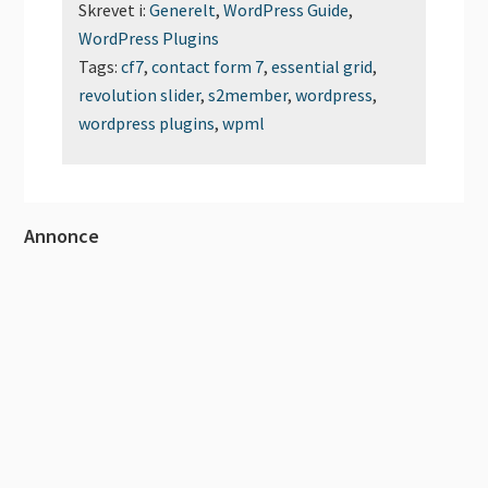
Skrevet i:
Generelt
,
WordPress Guide
,
WordPress Plugins
Tags:
cf7
,
contact form 7
,
essential grid
,
revolution slider
,
s2member
,
wordpress
,
wordpress plugins
,
wpml
Primær
Annonce
Sidebar