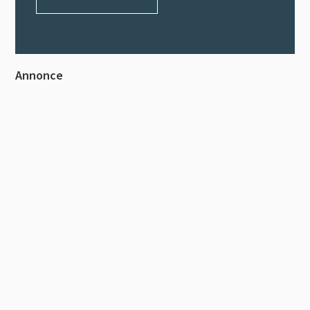
Primær
Annonce
Sidebar