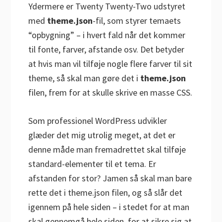
Ydermere er Twenty Twenty-Two udstyret
med
theme.json
-fil, som styrer temaets
“opbygning” – i hvert fald når det kommer
til fonte, farver, afstande osv. Det betyder
at hvis man vil tilføje nogle flere farver til sit
theme, så skal man gøre det i
theme.json
filen, frem for at skulle skrive en masse CSS.
Som professionel WordPress udvikler
glæder det mig utrolig meget, at det er
denne måde man fremadrettet skal tilføje
standard-elementer til et tema. Er
afstanden for stor? Jamen så skal man bare
rette det i theme.json filen, og så slår det
igennem på hele siden – i stedet for at man
skal gennemgå hele siden, for at sikre sig at