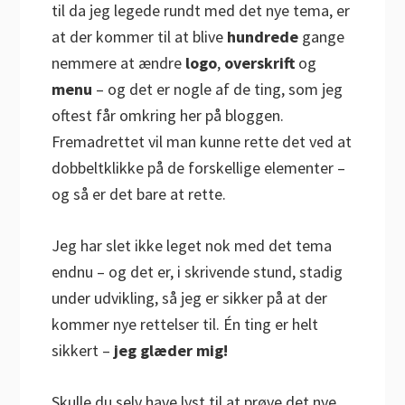
til da jeg legede rundt med det nye tema, er
at der kommer til at blive
hundrede
gange
nemmere at ændre
logo
,
overskrift
og
menu
– og det er nogle af de ting, som jeg
oftest får omkring her på bloggen.
Fremadrettet vil man kunne rette det ved at
dobbeltklikke på de forskellige elementer –
og så er det bare at rette.
Jeg har slet ikke leget nok med det tema
endnu – og det er, i skrivende stund, stadig
under udvikling, så jeg er sikker på at der
kommer nye rettelser til. Én ting er helt
sikkert –
jeg glæder mig!
Skulle du selv have lyst til at prøve det nye