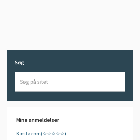
Søg
Søg
på
sitet
Mine anmeldelser
Kinsta.com(☆☆☆☆☆)