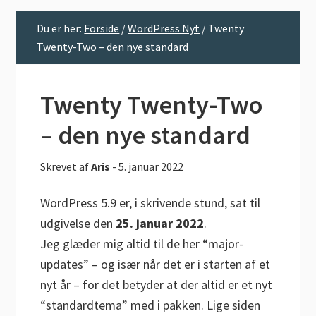
Du er her:
Forside
/
WordPress Nyt
/
Twenty
Twenty-Two – den nye standard
Twenty Twenty-Two
– den nye standard
Skrevet af
Aris
-
5. januar 2022
WordPress 5.9 er, i skrivende stund, sat til
udgivelse den
25. januar 2022
.
Jeg glæder mig altid til de her “major-
updates” – og især når det er i starten af et
nyt år – for det betyder at der altid er et nyt
“standardtema” med i pakken. Lige siden