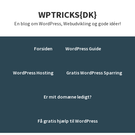
Gå
Skip
Gå
WPTRICKS{DK}
direkte
til
direkte
til
indhold
til
En blog om WordPress, Webudvikling og gode idéer!
primær
primær
navigation
sidebar
Forsiden
WordPress Guide
WordPress Hosting
Gratis WordPress Sparring
Er mit domæne ledigt?
Få gratis hjælp til WordPress