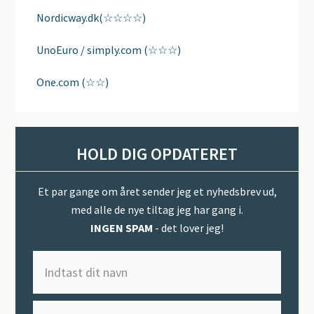
Nordicway.dk(☆☆☆☆)
UnoEuro / simply.com (☆☆☆)
One.com (☆☆)
HOLD DIG OPDATERET
Et par gange om året sender jeg et nyhedsbrev ud,
med alle de nye tiltag jeg har gang i.
INGEN SPAM
- det lover jeg!