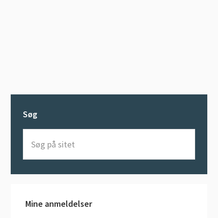
Søg
Søg
på
sitet
Mine anmeldelser