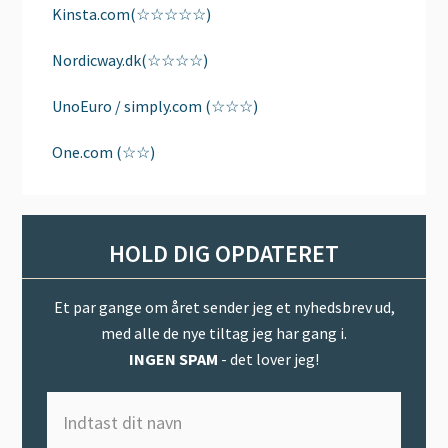
Kinsta.com(☆☆☆☆☆)
Nordicway.dk(☆☆☆☆)
UnoEuro / simply.com (☆☆☆)
One.com (☆☆)
HOLD DIG OPDATERET
Et par gange om året sender jeg et nyhedsbrev ud,
med alle de nye tiltag jeg har gang i.
INGEN SPAM
- det lover jeg!