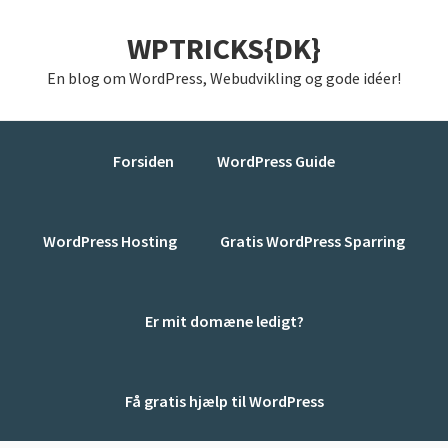
Gå
Skip
Gå
WPTRICKS{DK}
direkte
til
direkte
til
indhold
til
En blog om WordPress, Webudvikling og gode idéer!
primær
primær
navigation
sidebar
Forsiden
WordPress Guide
WordPress Hosting
Gratis WordPress Sparring
Er mit domæne ledigt?
Få gratis hjælp til WordPress