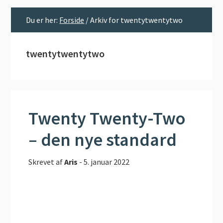
Du er her:
Forside
/
Arkiv for twentytwentytwo
twentytwentytwo
Twenty Twenty-Two
– den nye standard
Skrevet af
Aris
-
5. januar 2022