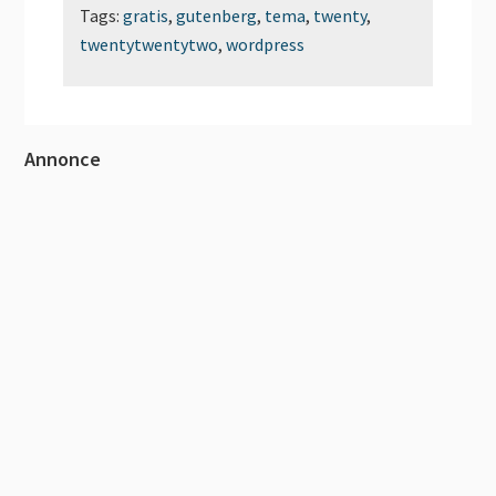
Tags:
gratis
,
gutenberg
,
tema
,
twenty
,
twentytwentytwo
,
wordpress
Primær
Annonce
Sidebar