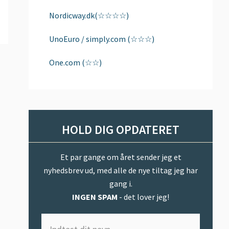
Nordicway.dk(☆☆☆☆)
UnoEuro / simply.com (☆☆☆)
One.com (☆☆)
HOLD DIG OPDATERET
Et par gange om året sender jeg et
nyhedsbrev ud, med alle de nye tiltag jeg har
gang i.
INGEN SPAM
- det lover jeg!