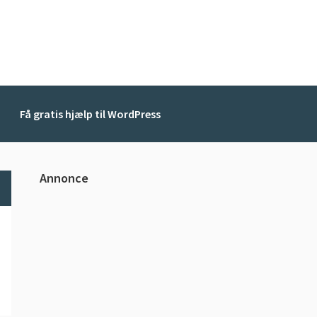
Få gratis hjælp til WordPress
Primær
Annonce
Sidebar