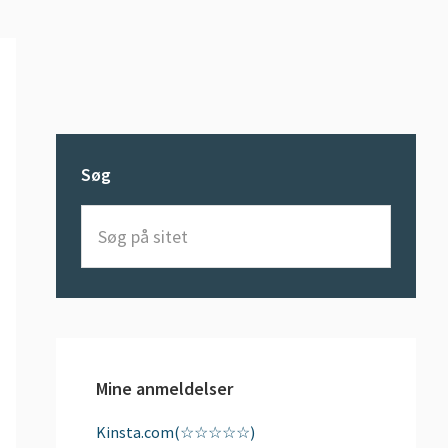
Søg
Søg
på
sitet
Mine anmeldelser
Kinsta.com(☆☆☆☆☆)