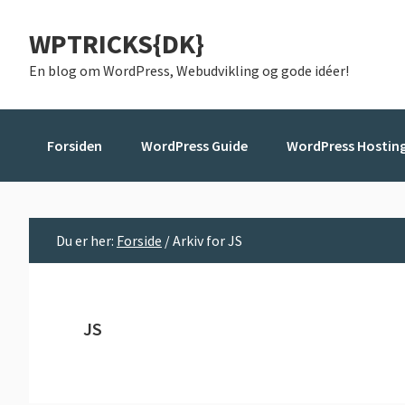
Gå
Skip
Gå
WPTRICKS{DK}
direkte
til
direkte
til
indhold
til
En blog om WordPress, Webudvikling og gode idéer!
primær
primær
navigation
sidebar
Forsiden
WordPress Guide
WordPress Hostin
Du er her:
Forside
/
Arkiv for JS
JS