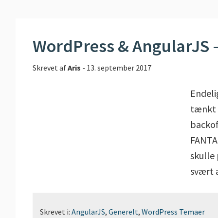
WordPress & AngularJS –
Skrevet af
Aris
-
13. september 2017
Endelig
tænkt 
backof
FANTAS
skulle
svært 
Skrevet i:
AngularJS
,
Generelt
,
WordPress Temaer