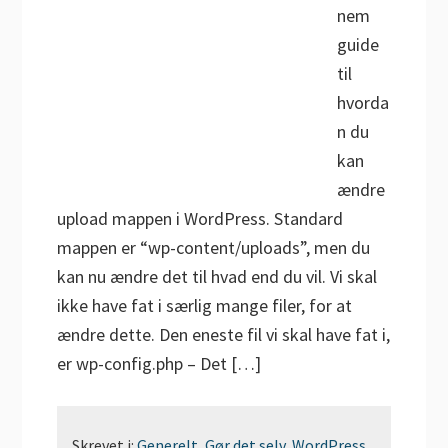
nem
guide
til
hvorda
n du
kan
ændre
upload mappen i WordPress. Standard
mappen er “wp-content/uploads”, men du
kan nu ændre det til hvad end du vil. Vi skal
ikke have fat i særlig mange filer, for at
ændre dette. Den eneste fil vi skal have fat i,
er wp-config.php – Det […]
Skrevet i:
Generelt
,
Gør det selv
,
WordPress