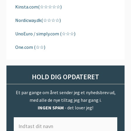
Kinsta.com(☆☆☆☆☆)
Nordicway.dk(☆☆☆☆)
UnoEuro / simply.com (☆☆☆)
One.com (☆☆)
HOLD DIG OPDATERET
Et par gange om året sender jeg et nyhedsbrev ud,
med alle de nye tiltag jeg har gang i.
INGEN SPAM
- det lover jeg!