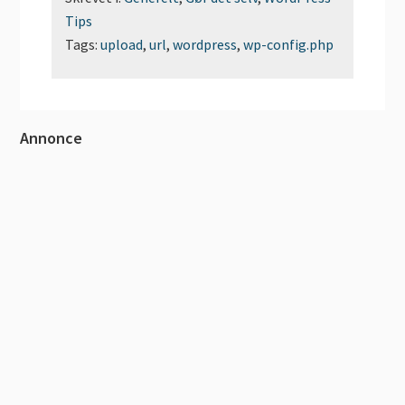
Tips
Tags:
upload
,
url
,
wordpress
,
wp-config.php
Primær
Annonce
Sidebar