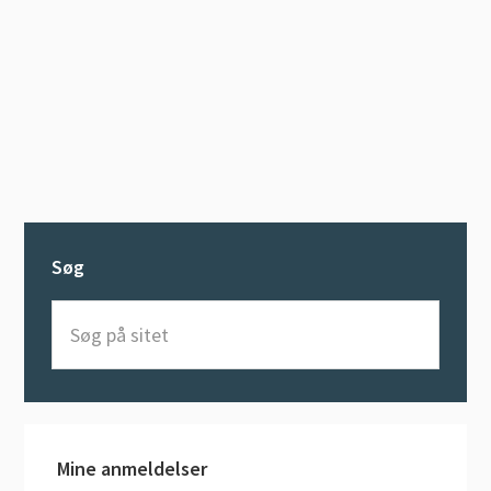
Søg
Søg
på
sitet
Mine anmeldelser