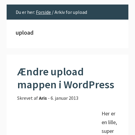
Du er her:
Forside
/
Arkiv for upload
upload
Ændre upload
mappen i WordPress
Skrevet af
Aris
-
6. januar 2013
Her er
en lille,
super