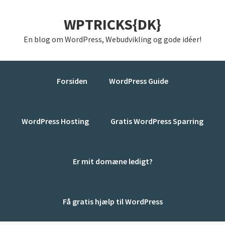
Gå
Skip
Gå
WPTRICKS{DK}
direkte
til
direkte
til
indhold
til
En blog om WordPress, Webudvikling og gode idéer!
primær
primær
navigation
sidebar
Forsiden
WordPress Guide
WordPress Hosting
Gratis WordPress Sparring
Er mit domæne ledigt?
Få gratis hjælp til WordPress