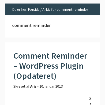
Du er her:
Forside
/
Arkiv for comment reminder
comment reminder
Comment Reminder
– WordPress Plugin
(Opdateret)
Skrevet af
Aris
-
10. januar 2013
S