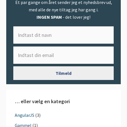
Et par gange om året sender jeg et nyhedsbrev ud,
med alle de nye tiltag jeg har gang i.
INGEN SPAM
- det lover jeg!
… eller vælg en kategori
AngularJS
(3)
Gammel
(1)