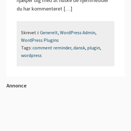
hjælper dig med at huske de hjemmesider
du har kommenteret […]
Skrevet i:
Generelt
,
WordPress Admin
,
WordPress Plugins
Tags:
comment reminder
,
dansk
,
plugin
,
wordpress
Primær
Annonce
Sidebar