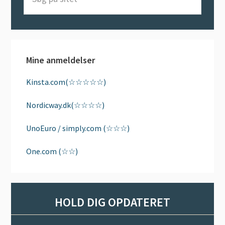
på
sitet
Mine anmeldelser
Kinsta.com(☆☆☆☆☆)
Nordicway.dk(☆☆☆☆)
UnoEuro / simply.com (☆☆☆)
One.com (☆☆)
HOLD DIG OPDATERET