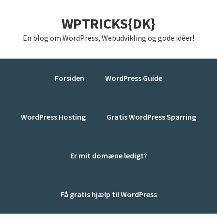
Gå
Skip
Gå
WPTRICKS{DK}
direkte
til
direkte
til
indhold
til
En blog om WordPress, Webudvikling og gode idéer!
primær
primær
navigation
sidebar
Forsiden
WordPress Guide
WordPress Hosting
Gratis WordPress Sparring
Er mit domæne ledigt?
Få gratis hjælp til WordPress