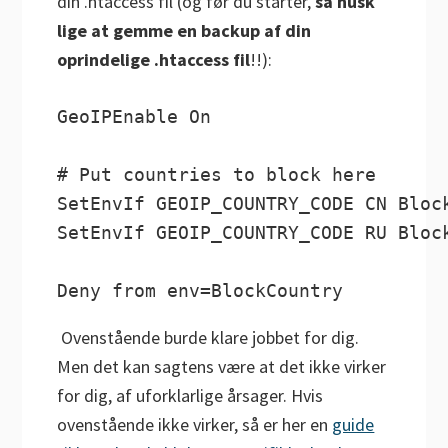
din .htaccess fil (og før du starter,
så husk
lige at gemme en backup af din
oprindelige .htaccess fil
!!):
GeoIPEnable On      

# Put countries to block here

SetEnvIf GEOIP_COUNTRY_CODE CN Block
SetEnvIf GEOIP_COUNTRY_CODE RU Block
Deny from env=BlockCountry
Ovenstående burde klare jobbet for dig.
Men det kan sagtens være at det ikke virker
for dig, af uforklarlige årsager. Hvis
ovenstående ikke virker, så er her en
guide