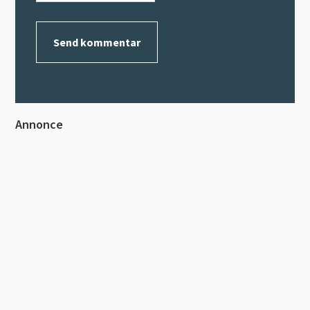
Primær
Annonce
Sidebar