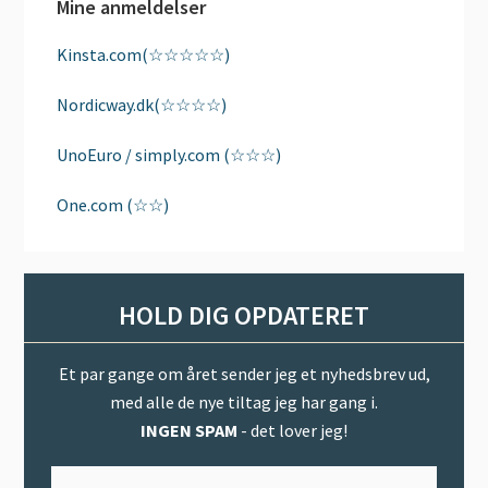
Mine anmeldelser
Kinsta.com(☆☆☆☆☆)
Nordicway.dk(☆☆☆☆)
UnoEuro / simply.com (☆☆☆)
One.com (☆☆)
HOLD DIG OPDATERET
Et par gange om året sender jeg et nyhedsbrev ud,
med alle de nye tiltag jeg har gang i.
INGEN SPAM
- det lover jeg!