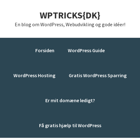
Gå
Skip
Gå
WPTRICKS{DK}
direkte
til
direkte
til
indhold
til
En blog om WordPress, Webudvikling og gode idéer!
primær
primær
navigation
sidebar
Forsiden
WordPress Guide
WordPress Hosting
Gratis WordPress Sparring
Er mit domæne ledigt?
Få gratis hjælp til WordPress