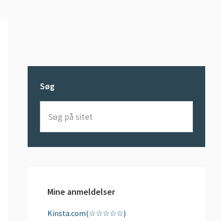
Søg
Søg
på
sitet
Mine anmeldelser
Kinsta.com(☆☆☆☆☆)