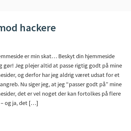
 mod hackere
emmeside er min skat… Beskyt din hjemmeside
g gør! Jeg plejer altid at passe rigtig godt på mine
sider, og derfor har jeg aldrig været udsat for et
angreb. Nu siger jeg, at jeg “passer godt på” mine
sider, det er vel noget der kan fortolkes på flere
– og ja, det […]