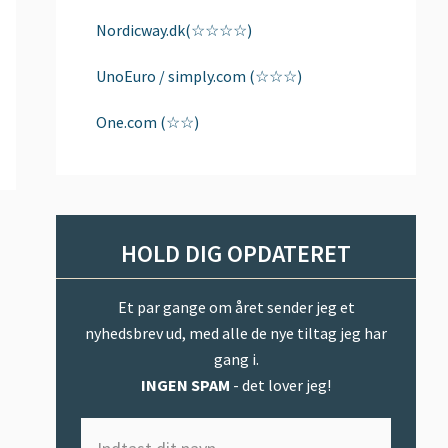
Nordicway.dk(☆☆☆☆)
UnoEuro / simply.com (☆☆☆)
One.com (☆☆)
HOLD DIG OPDATERET
Et par gange om året sender jeg et
nyhedsbrev ud, med alle de nye tiltag jeg har
gang i.
INGEN SPAM
- det lover jeg!