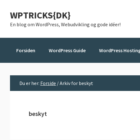
Gå
Skip
Gå
WPTRICKS{DK}
direkte
til
direkte
til
indhold
til
En blog om WordPress, Webudvikling og gode idéer!
primær
primær
navigation
sidebar
Forsiden
WordPress Guide
WordPress Hostin
Du er her:
Forside
/
Arkiv for beskyt
beskyt