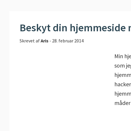
Beskyt din hjemmeside
Skrevet af
Aris
-
28. februar 2014
Min hj
som je
hjemme
hacker
hjemme
måder 