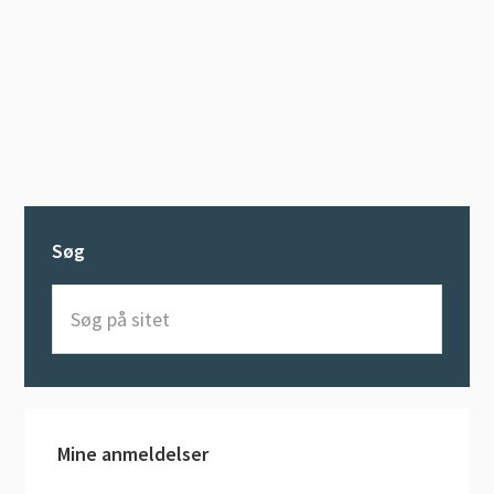
Søg
Søg
på
sitet
Mine anmeldelser