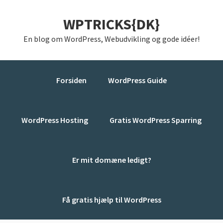
Gå
Skip
Gå
WPTRICKS{DK}
direkte
til
direkte
til
indhold
til
En blog om WordPress, Webudvikling og gode idéer!
primær
primær
navigation
sidebar
Forsiden
WordPress Guide
WordPress Hosting
Gratis WordPress Sparring
Er mit domæne ledigt?
Få gratis hjælp til WordPress