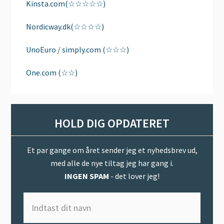
Kinsta.com(☆☆☆☆☆)
Nordicway.dk(☆☆☆☆)
UnoEuro / simply.com (☆☆☆)
One.com (☆☆)
HOLD DIG OPDATERET
Et par gange om året sender jeg et nyhedsbrev ud,
med alle de nye tiltag jeg har gang i.
INGEN SPAM
- det lover jeg!