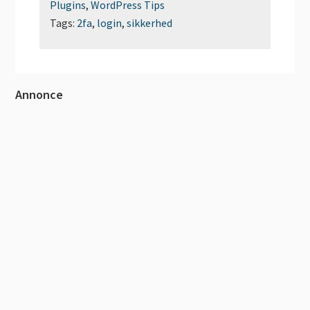
Plugins
,
WordPress Tips
Tags:
2fa
,
login
,
sikkerhed
Primær
Annonce
Sidebar