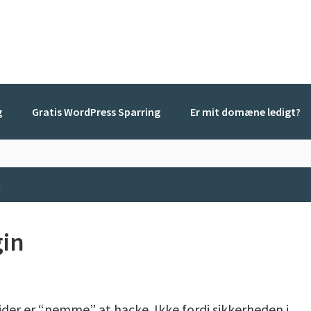
g
Gratis WordPress Sparring
Er mit domæne ledigt?
n
gin
der er “nemme” at hacke. Ikke fordi sikkerheden i