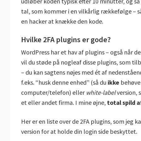
udløber koden typisk efter 10 minutter, og så
tal, som kommer i en vilkårlig rækkefølge – så
en hacker at knække den kode.
Hvilke 2FA plugins er gode?
WordPress har et hav af plugins – også når det
vil du støde på nogleaf disse plugins, som ti
– du kan sagtens nøjes med ét af nedenståe
f.eks. “husk denne enhed” (så du
ikke
behøver 
computer/telefon) eller
white-label
version, 
et eller andet firma. I mine øjne,
total spild 
Her er en liste over de 2FA plugins, som jeg 
version for at holde din login side beskyttet.