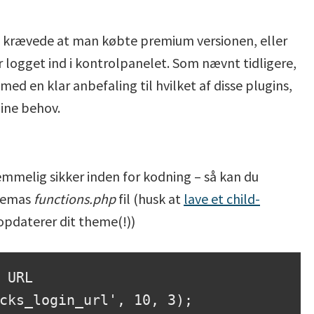
ke krævede at man købte premium versionen, eller
ogget ind i kontrolpanelet. Som nævnt tidligere,
ed en klar anbefaling til hvilket af disse plugins,
ine behov.
 temmelig sikker inden for kodning – så kan du
 temas
functions.php
fil (husk at
lave et child-
 opdaterer dit theme(!))
 URL

cks_login_url', 10, 3);
