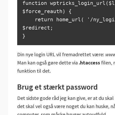
function wptricks_login_url($l
$force_reauth) {

    return home_url( '/ny_login_side/?redirect_to=' ) . 
$redirect;

}
Din nye login URL vil fremadrettet være:
www
Man kan også gøre dette via
.htaccess
filen,
funktion til det.
Brug et stærkt password
Det sidste gode råd jeg kan give, er at du ska
det skal vel også være noget du kan huske, n
computer, som måske bruger autoudfyld.