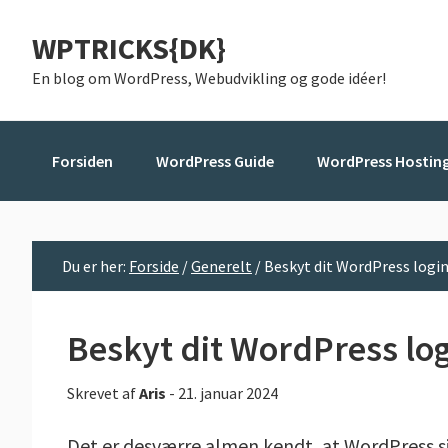
Gå
Skip
Gå
WPTRICKS{DK}
direkte
til
direkte
til
indhold
til
En blog om WordPress, Webudvikling og gode idéer!
primær
primær
navigation
sidebar
Forsiden
WordPress Guide
WordPress Hostin
Du er her:
Forside
/
Generelt
/
Beskyt dit WordPress logi
Beskyt dit WordPress lo
Skrevet af
Aris
-
21. januar 2024
Det er desværre almen kendt, at WordPress si