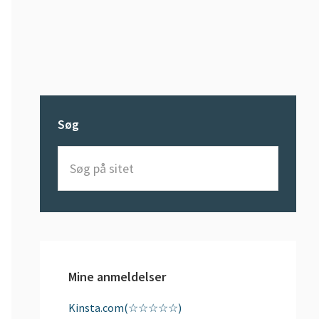
Søg
Søg
på
sitet
Mine anmeldelser
Kinsta.com(☆☆☆☆☆)