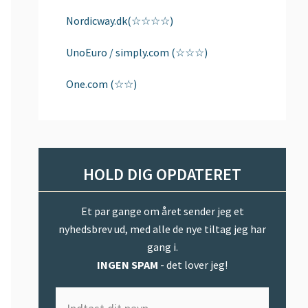
Nordicway.dk(☆☆☆☆)
UnoEuro / simply.com (☆☆☆)
One.com (☆☆)
HOLD DIG OPDATERET
Et par gange om året sender jeg et
nyhedsbrev ud, med alle de nye tiltag jeg har
gang i.
INGEN SPAM
- det lover jeg!