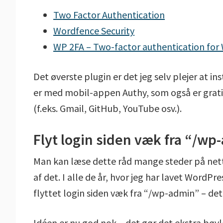
Two Factor Authentication
Wordfence Security
WP 2FA – Two-factor authentication for
Det øverste plugin er det jeg selv plejer at i
er med mobil-appen Authy, som også er grat
(f.eks. Gmail, GitHub, YouTube osv.).
Flyt login siden væk fra “/w
Man kan læse dette råd mange steder på nette
af det. I alle de år, hvor jeg har lavet WordPr
flyttet login siden væk fra “/wp-admin” – det
Idéen er nu god nok – det gør det ekstra bøvle