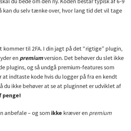
 skal du bede om den ny. Koden består typisk af 6-9
 kan du selv tænke over, hvor lang tid det vil tage
 kommer til 2FA. I din jagt på det “rigtige” plugin,
lbyder en
premium
version. Det behøver du slet ikke
nde plugins, og så undgå premium-features som
at indtaste kode hvis du logger på fra en kendt
så du ikke behøver at se at pluginnet er udviklet af
af penge!
kan anbefale – og som
ikke
kræver en
premium