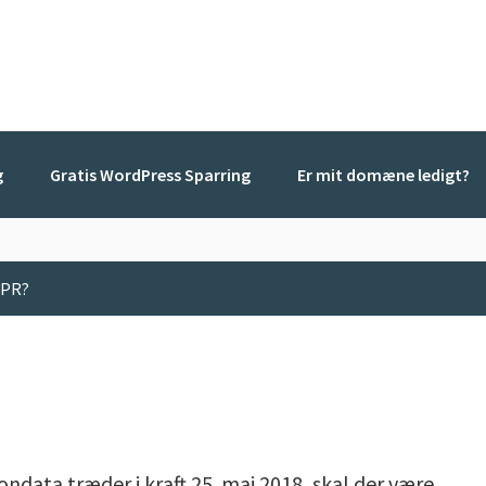
g
Gratis WordPress Sparring
Er mit domæne ledigt?
GDPR?
ondata træder i kraft 25. maj 2018, skal der være