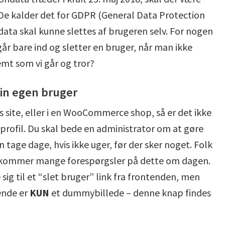
 De kalder det for GDPR (General Data Protection
ndata skal kunne slettes af brugeren selv. For nogen
r bare ind og sletter en bruger, når man ikke
emt som vi går og tror?
sin egen bruger
s site, eller i en WooCommerce shop, så er det ikke
 profil. Du skal bede en administrator om at gøre
an tage dage, hvis ikke uger, før der sker noget. Folk
der kommer mange forespørgsler på dette om dagen.
ig til et “slet bruger” link fra frontenden, men
ende er
KUN
et dummybillede – denne knap findes