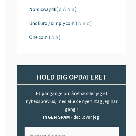
Nordicway.dk(☆☆☆☆)
UnoEuro / simply.com (☆☆☆)
One.com (☆☆)
HOLD DIG OPDATERET
Et par gange om året sender jeg et
nyhedsbrev ud, med alle de nye tiltag jeg har
gang i.
INGEN SPAM
- det lover jeg!