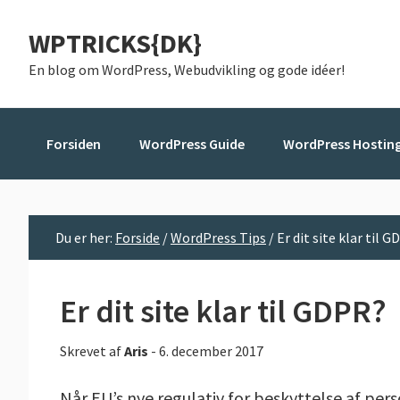
Gå
Skip
Gå
WPTRICKS{DK}
direkte
til
direkte
til
indhold
til
En blog om WordPress, Webudvikling og gode idéer!
primær
primær
navigation
sidebar
Forsiden
WordPress Guide
WordPress Hostin
Du er her:
Forside
/
WordPress Tips
/
Er dit site klar til 
Er dit site klar til GDPR?
Skrevet af
Aris
-
6. december 2017
Når EU’s nye regulativ for beskyttelse af pers