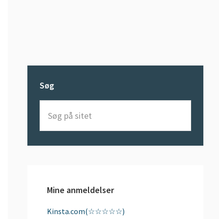
Søg
Søg
på
sitet
Mine anmeldelser
Kinsta.com(☆☆☆☆☆)