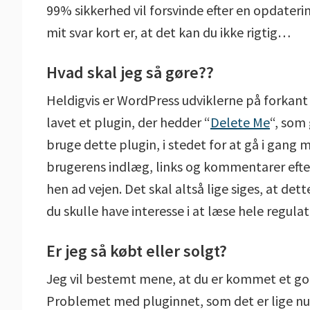
99% sikkerhed vil forsvinde efter en opdaterin
mit svar kort er, at det kan du ikke rigtig…
Hvad skal jeg så gøre??
Heldigvis er WordPress udviklerne på forkan
lavet et plugin, der hedder “
Delete Me
“, som 
bruge dette plugin, i stedet for at gå i gang
brugerens indlæg, links og kommentarer efter
hen ad vejen. Det skal altså lige siges, at det
du skulle have interesse i at læse hele regula
Er jeg så købt eller solgt?
Jeg vil bestemt mene, at du er kommet et go
Problemet med pluginnet, som det er lige nu er