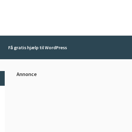
Få gratis hjælp til WordPress
Primær
Annonce
Sidebar