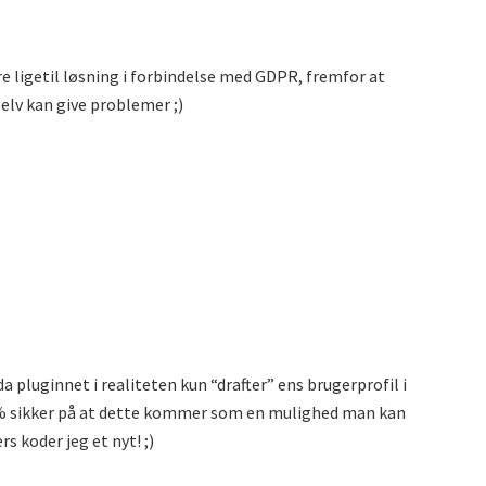
re ligetil løsning i forbindelse med GDPR, fremfor at
selv kan give problemer ;)
da pluginnet i realiteten kun “drafter” ens brugerprofil i
9.9% sikker på at dette kommer som en mulighed man kan
ers koder jeg et nyt! ;)