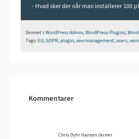
-
Hvad sker der når man installerer 100 p
Skrevet i:
WordPress Admin
,
WordPress Plugins
,
Word
Tags:
EU
,
GDPR
,
plugin
,
usermanagement
,
users
,
wor
Læserinteraktioner
Kommentarer
Chris Dyhr Hansen
skriver