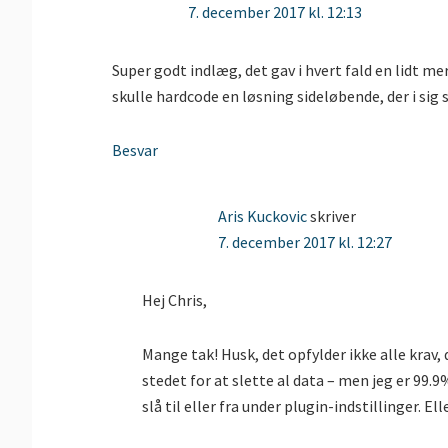
7. december 2017 kl. 12:13
Super godt indlæg, det gav i hvert fald en lidt me
skulle hardcode en løsning sideløbende, der i sig 
Besvar
Aris Kuckovic
skriver
7. december 2017 kl. 12:27
Hej Chris,
Mange tak! Husk, det opfylder ikke alle krav, 
stedet for at slette al data – men jeg er 9
slå til eller fra under plugin-indstillinger. Ell