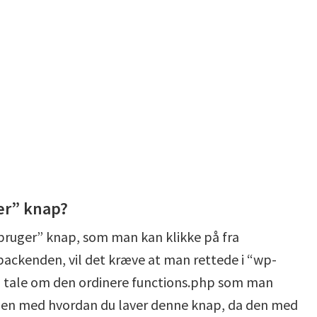
er” knap?
 bruger” knap, som man kan klikke på fra
backenden, vil det kræve at man rettede i “wp-
e
tale om den ordinere functions.php som man
dybden med hvordan du laver denne knap, da den med