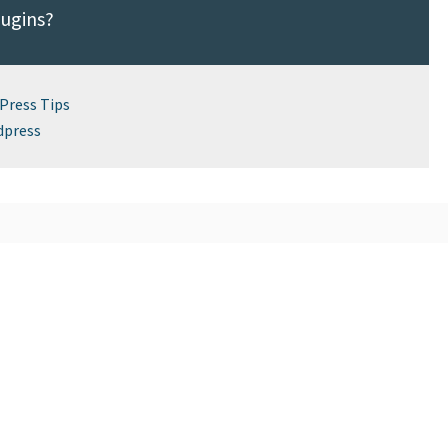
lugins?
Press Tips
dpress