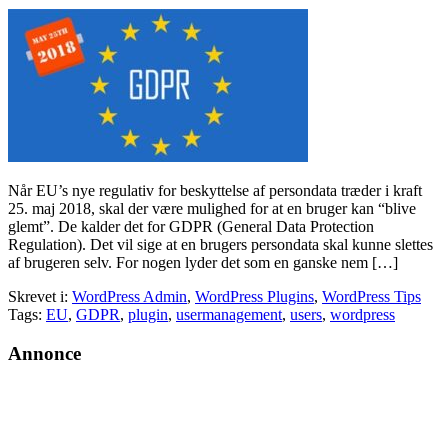
Når EU’s nye regulativ for beskyttelse af persondata træder i kraft
25. maj 2018, skal der være mulighed for at en bruger kan “blive
glemt”. De kalder det for GDPR (General Data Protection
Regulation). Det vil sige at en brugers persondata skal kunne slettes
af brugeren selv. For nogen lyder det som en ganske nem […]
Skrevet i:
WordPress Admin
,
WordPress Plugins
,
WordPress Tips
Tags:
EU
,
GDPR
,
plugin
,
usermanagement
,
users
,
wordpress
Primær
Annonce
Sidebar