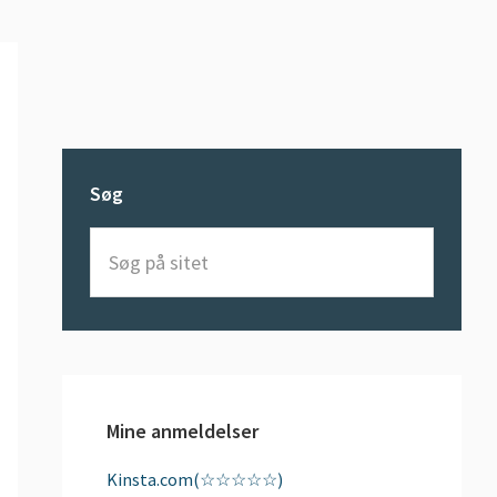
Søg
Søg
på
sitet
Mine anmeldelser
Kinsta.com(☆☆☆☆☆)