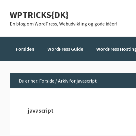
Gå
Skip
Gå
WPTRICKS{DK}
direkte
til
direkte
til
indhold
til
En blog om WordPress, Webudvikling og gode idéer!
primær
primær
navigation
sidebar
Forsiden
WordPress Guide
WordPress Hostin
Du er her:
Forside
/
Arkiv for javascript
javascript