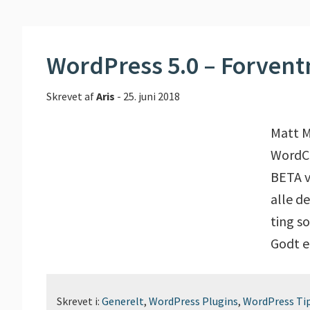
WordPress 5.0 – Forvent
Skrevet af
Aris
-
25. juni 2018
Matt M
WordCa
BETA v
alle d
ting s
Godt e
Skrevet i:
Generelt
,
WordPress Plugins
,
WordPress Ti