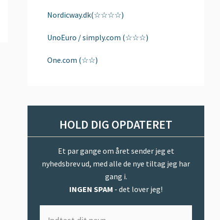
Nordicway.dk(☆☆☆☆)
UnoEuro / simply.com (☆☆☆)
One.com (☆☆)
HOLD DIG OPDATERET
Et par gange om året sender jeg et
nyhedsbrev ud, med alle de nye tiltag jeg har
gang i.
INGEN SPAM
- det lover jeg!