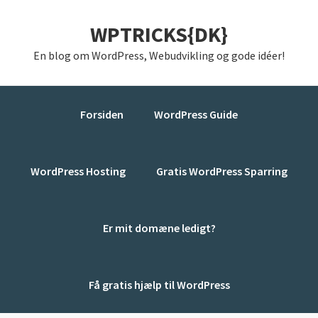
Gå
Skip
Gå
WPTRICKS{DK}
direkte
til
direkte
til
indhold
til
En blog om WordPress, Webudvikling og gode idéer!
primær
primær
navigation
sidebar
Forsiden
WordPress Guide
WordPress Hosting
Gratis WordPress Sparring
Er mit domæne ledigt?
Få gratis hjælp til WordPress