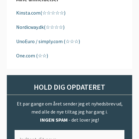
Kinsta.com(☆☆☆☆☆)
Nordicway.dk(☆☆☆☆)
UnoEuro / simply.com (☆☆☆)
One.com (☆☆)
HOLD DIG OPDATERET
Et par gange om året sender jeg et nyhedsbrev ud,
med alle de nye tiltag jeg har gang i.
INGEN SPAM
- det lover jeg!