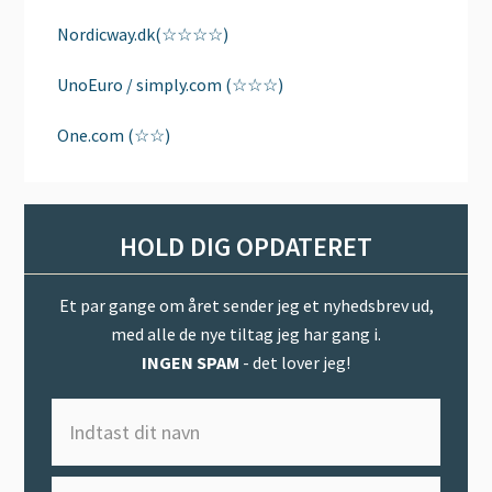
Nordicway.dk(☆☆☆☆)
UnoEuro / simply.com (☆☆☆)
One.com (☆☆)
HOLD DIG OPDATERET
Et par gange om året sender jeg et nyhedsbrev ud,
med alle de nye tiltag jeg har gang i.
INGEN SPAM
- det lover jeg!