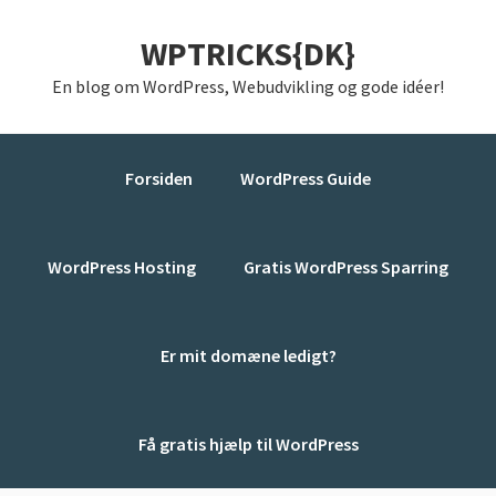
Gå
Skip
Gå
WPTRICKS{DK}
direkte
til
direkte
til
indhold
til
En blog om WordPress, Webudvikling og gode idéer!
primær
primær
navigation
sidebar
Forsiden
WordPress Guide
WordPress Hosting
Gratis WordPress Sparring
Er mit domæne ledigt?
Få gratis hjælp til WordPress