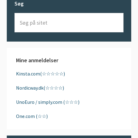
Søg
Søg
på
sitet
Mine anmeldelser
Kinsta.com(☆☆☆☆☆)
Nordicway.dk(☆☆☆☆)
UnoEuro / simply.com (☆☆☆)
One.com (☆☆)