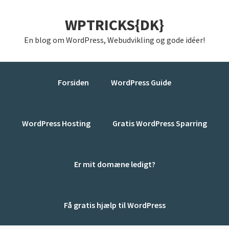
Gå
Skip
Gå
WPTRICKS{DK}
direkte
til
direkte
til
indhold
til
En blog om WordPress, Webudvikling og gode idéer!
primær
primær
navigation
sidebar
Forsiden
WordPress Guide
WordPress Hosting
Gratis WordPress Sparring
Er mit domæne ledigt?
Få gratis hjælp til WordPress