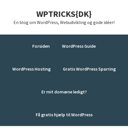
Gå
Skip
Gå
WPTRICKS{DK}
direkte
til
direkte
til
indhold
til
En blog om WordPress, Webudvikling og gode idéer!
primær
primær
navigation
sidebar
Forsiden
WordPress Guide
WordPress Hosting
Gratis WordPress Sparring
Er mit domæne ledigt?
Få gratis hjælp til WordPress