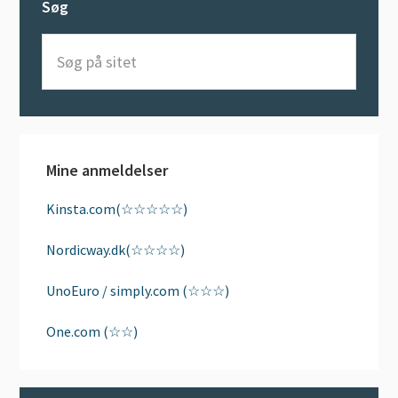
Søg
Søg
på
sitet
Mine anmeldelser
Kinsta.com(☆☆☆☆☆)
Nordicway.dk(☆☆☆☆)
UnoEuro / simply.com (☆☆☆)
One.com (☆☆)