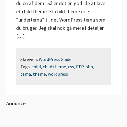
du en af dem? Så er det en god idé at lave
et child theme. Et child theme er et
“undertema” til det WordPress tema som
du bruger. Jeg skal nok gå mere i detaljer
[…]
Skrevet i:
WordPress Guide
Tags:
child
,
child theme
,
css
,
FTP
,
php
,
tema
,
theme
,
wordpress
Primær
Annonce
Sidebar