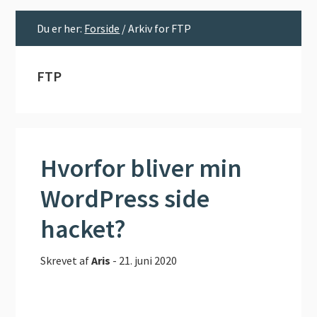
Du er her:
Forside
/
Arkiv for FTP
FTP
Hvorfor bliver min
WordPress side
hacket?
Skrevet af
Aris
-
21. juni 2020