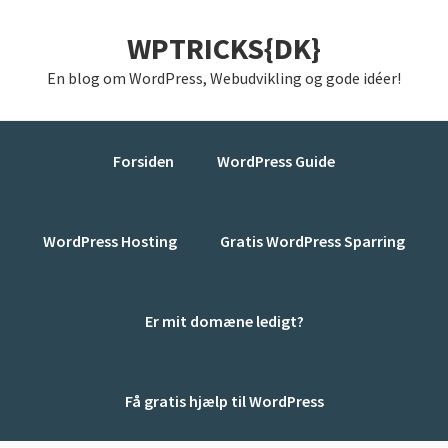
Gå
Skip
Gå
WPTRICKS{DK}
direkte
til
direkte
til
indhold
til
En blog om WordPress, Webudvikling og gode idéer!
primær
primær
navigation
sidebar
Forsiden
WordPress Guide
WordPress Hosting
Gratis WordPress Sparring
Er mit domæne ledigt?
Få gratis hjælp til WordPress