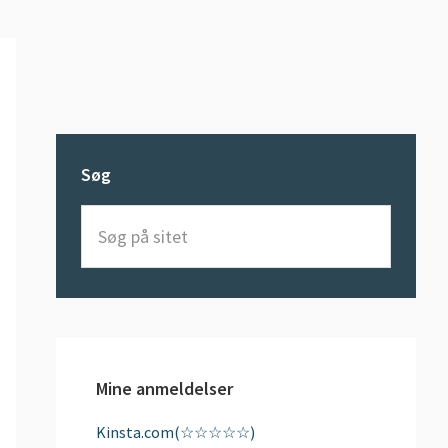
Søg
Søg
på
sitet
Mine anmeldelser
Kinsta.com(☆☆☆☆☆)