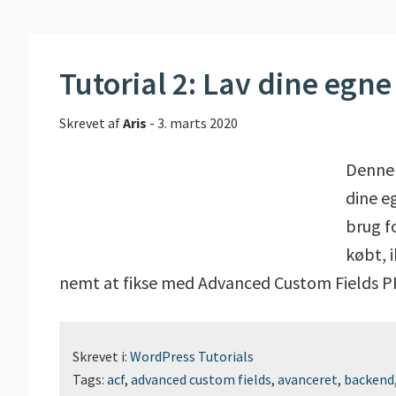
Tutorial 2: Lav dine egn
Skrevet af
Aris
-
3. marts 2020
Denne 
dine eg
brug f
købt, i
nemt at fikse med Advanced Custom Fields PRO.
Skrevet i:
WordPress Tutorials
Tags:
acf
,
advanced custom fields
,
avanceret
,
backend