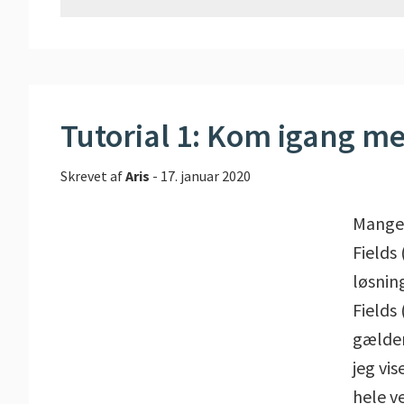
Tutorial 1: Kom igang m
Skrevet af
Aris
-
17. januar 2020
Mange 
Fields
løsnin
Fields
gælder
jeg vi
hele v