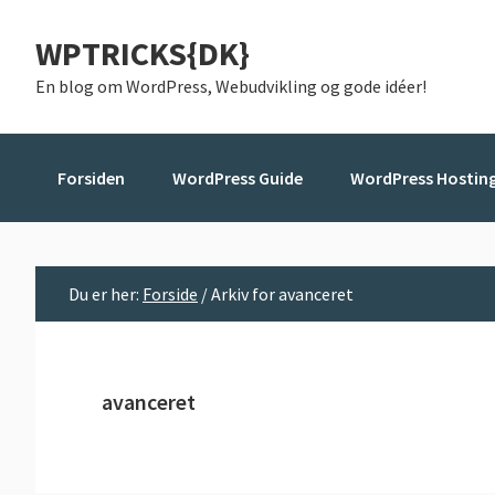
Gå
Skip
Gå
WPTRICKS{DK}
direkte
til
direkte
til
indhold
til
En blog om WordPress, Webudvikling og gode idéer!
primær
primær
navigation
sidebar
Forsiden
WordPress Guide
WordPress Hostin
Du er her:
Forside
/
Arkiv for avanceret
avanceret