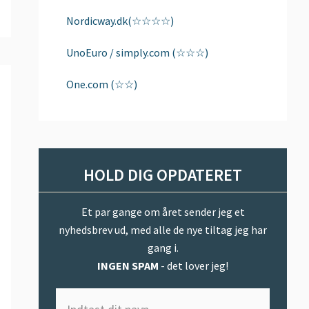
Nordicway.dk(☆☆☆☆)
UnoEuro / simply.com (☆☆☆)
One.com (☆☆)
HOLD DIG OPDATERET
Et par gange om året sender jeg et
nyhedsbrev ud, med alle de nye tiltag jeg har
gang i.
INGEN SPAM
- det lover jeg!