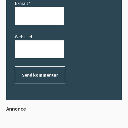
E-mail
*
Websted
Primær
Annonce
Sidebar