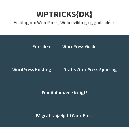
Gå
Skip
Gå
WPTRICKS{DK}
direkte
til
direkte
til
indhold
til
En blog om WordPress, Webudvikling og gode idéer!
primær
primær
navigation
sidebar
Forsiden
WordPress Guide
WordPress Hosting
Gratis WordPress Sparring
Er mit domæne ledigt?
Få gratis hjælp til WordPress