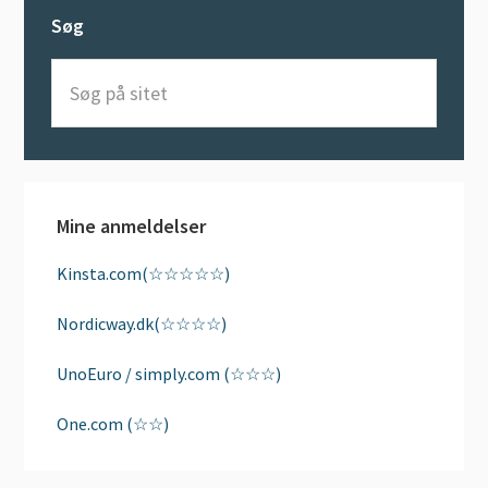
Søg
Søg
på
sitet
Mine anmeldelser
Kinsta.com(☆☆☆☆☆)
Nordicway.dk(☆☆☆☆)
UnoEuro / simply.com (☆☆☆)
One.com (☆☆)