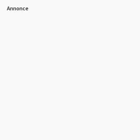
Primær
Annonce
Sidebar