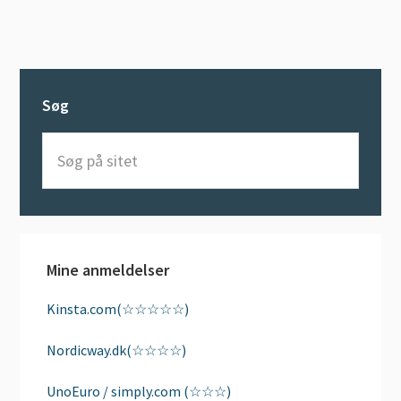
Søg
Søg
på
sitet
Mine anmeldelser
Kinsta.com(☆☆☆☆☆)
Nordicway.dk(☆☆☆☆)
UnoEuro / simply.com (☆☆☆)