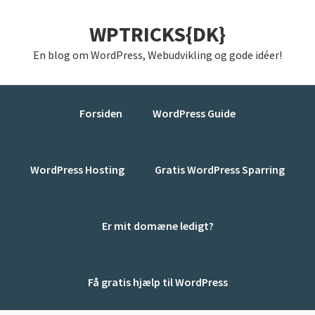
Gå
Skip
Gå
WPTRICKS{DK}
direkte
til
direkte
til
indhold
til
En blog om WordPress, Webudvikling og gode idéer!
primær
primær
navigation
sidebar
Forsiden
WordPress Guide
WordPress Hosting
Gratis WordPress Sparring
Er mit domæne ledigt?
Få gratis hjælp til WordPress