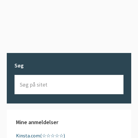
Søg
Søg
på
sitet
Mine anmeldelser
Kinsta.com(☆☆☆☆☆)