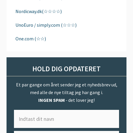
Nordicway.dk(☆☆☆☆)
UnoEuro / simply.com (☆☆☆)
One.com (☆☆)
HOLD DIG OPDATERET
Et par gange om året sender jeg et nyhedsbrev ud,
med alle de nye tiltag jeg har gang i.
INGEN SPAM
- det lover jeg!