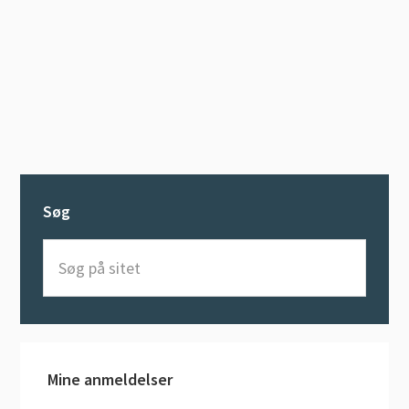
Søg
Søg
på
sitet
Mine anmeldelser