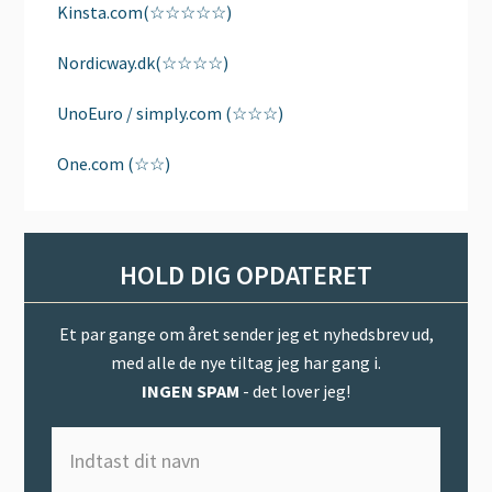
Kinsta.com(☆☆☆☆☆)
Nordicway.dk(☆☆☆☆)
UnoEuro / simply.com (☆☆☆)
One.com (☆☆)
HOLD DIG OPDATERET
Et par gange om året sender jeg et nyhedsbrev ud,
med alle de nye tiltag jeg har gang i.
INGEN SPAM
- det lover jeg!