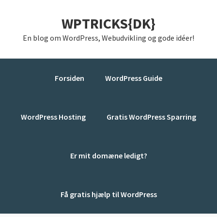
Gå
Skip
Gå
WPTRICKS{DK}
direkte
til
direkte
til
indhold
til
En blog om WordPress, Webudvikling og gode idéer!
primær
primær
navigation
sidebar
Forsiden
WordPress Guide
WordPress Hosting
Gratis WordPress Sparring
Er mit domæne ledigt?
Få gratis hjælp til WordPress