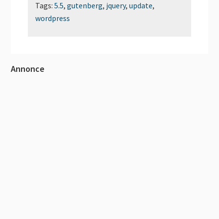
Tags:
5.5
,
gutenberg
,
jquery
,
update
,
wordpress
Primær
Annonce
Sidebar